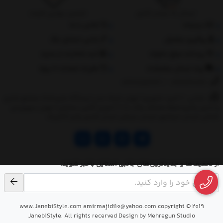
ارسال به سراسر کشور
تضمین بهترین قیمت
درباره‌ما
تماس با ما
پیگیری سفارش
جانبی استایل مگ
پرداخت مبلغ دلخواه
ثبت شکایات از سایت
روند ارسال سفارشات
مقررات ضمانت 10 روزه
02177851273
/
09128460261
نشانی: ‎1.(خرید حضوری) تهران,نارمک،جنب ایستگاه مترو فدک،مجتمع تجاری
و اداری پالمیرا طبقه همکف پلاک ده 2.(تحویل آنلاین سفارش) تهران,سهروردی
شمالی,خیابان خرمشهر,خیابان عربعلی,خیابان قندی,پالیز الکتریک
از تخفیف‌ها و جدیدترین‌های جانبی استایل باخبر شوید.
www.JanebiStyle.com amirmajidi10@yahoo.com copyright © 2019
JanebiStyle, All rights recerved Design by Mehregun Studio