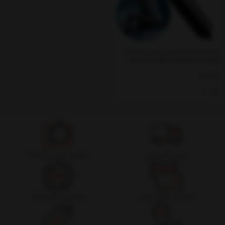
چکش اضطراری خودرو بیسوس Baseus
Savior Window Breaking Flashlight
CRSFH-B01
ناموجود
تحویل اکسپرس
ضمانت اصل بودن کالا
ضمانت بازگشت وجه
پشتیبانی 24 ساعته