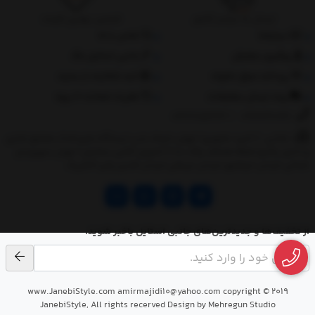
ارسال به سراسر کشور
تضمین بهترین قیمت
درباره‌ما
تماس با ما
پیگیری سفارش
جانبی استایل مگ
پرداخت مبلغ دلخواه
ثبت شکایات از سایت
روند ارسال سفارشات
مقررات ضمانت 10 روزه
02177851273
/
09128460261
نشانی: ‎1.(خرید حضوری) تهران,نارمک،جنب ایستگاه مترو فدک،مجتمع تجاری
و اداری پالمیرا طبقه همکف پلاک ده 2.(تحویل آنلاین سفارش) تهران,سهروردی
شمالی,خیابان خرمشهر,خیابان عربعلی,خیابان قندی,پالیز الکتریک
از تخفیف‌ها و جدیدترین‌های جانبی استایل باخبر شوید.
www.JanebiStyle.com amirmajidi10@yahoo.com copyright © 2019
JanebiStyle, All rights recerved Design by Mehregun Studio